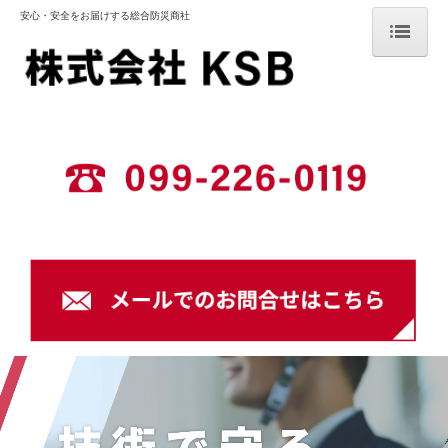
安心・安全をお届けする総合防災商社
ホーム
会社案内
お知らせ
消防や防災について
消防用設備部門
消防用設備施工事例
動力消防ポンプ設備
営業部門
営業部門 消防関係